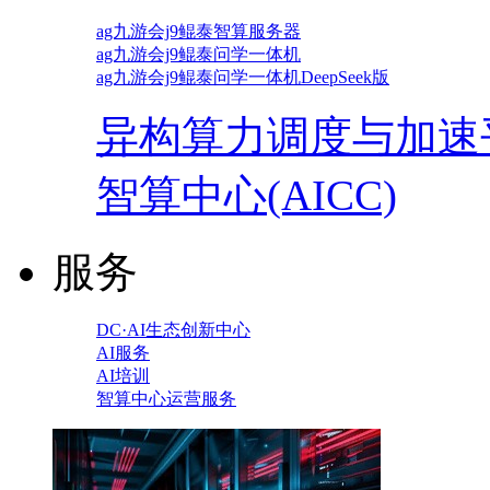
ag九游会j9鲲泰智算服务器
ag九游会j9鲲泰问学一体机
ag九游会j9鲲泰问学一体机DeepSeek版
异构算力调度与加速
智算中心(AICC)
服务
DC·AI生态创新中心
AI服务
AI培训
智算中心运营服务