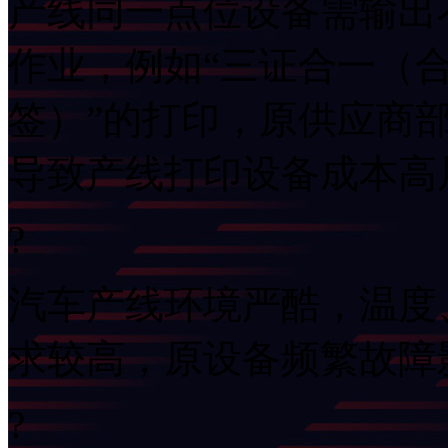
产线同一点位设备需输出不同打印介质
作业，例如“三证合一（合格证
签）”的打印，原供应
导致产线打印设备成本高
?
汽车产线环境严酷，温度
求较高，原设
?