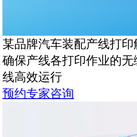
某品牌汽车装配产线打印
确保产线各打印作业的无缝衔接与高
线高效运行
预约专家咨询