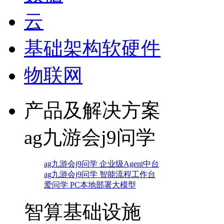
云
基础架构软硬件
物联网
产品及解决方案
ag九游会j9问学
ag九游会j9问学 企业级Agent中台
ag九游会j9问学 智能流程工作台
爱问学 PC本地部署大模型
智算基础设施