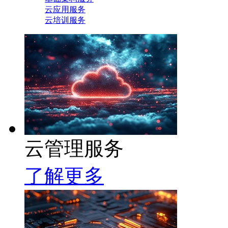
云应用服务
云培训服务
云管理服务
了解更多