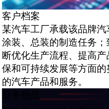
客户档案
某汽车工厂承载该品牌汽车生产过程中的冲压
涂装、总
断优化生产流程
保和可持续发展等方面的努力
的汽车产品和服务。
业务挑战