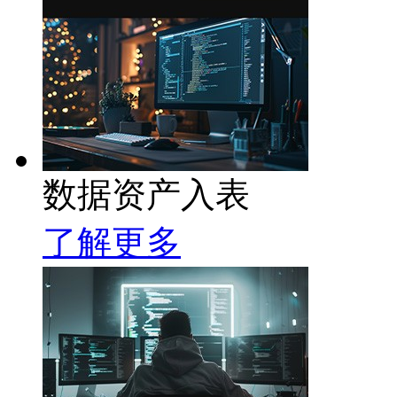
数据资产入表
了解更多