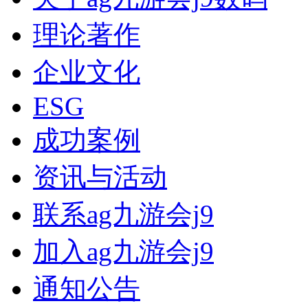
理论著作
企业文化
ESG
成功案例
资讯与活动
联系ag九游会j9
加入ag九游会j9
通知公告