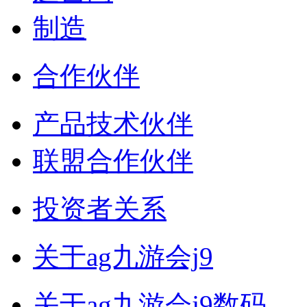
制造
合作伙伴
产品技术伙伴
联盟合作伙伴
投资者关系
关于ag九游会j9
关于ag九游会j9数码